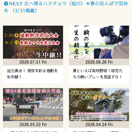
北へ帰るハクチョウ（旭川）＊春の田んぼで羽休
NEXT
め （3/31掲載）
2026.07.31 Fri
2026.06.26 Fri
迫力満点！ 夜空を彩る感動を
夏といえば高校野球！球児た
生中継！
ちの熱いプレーを見逃すな！
2026.05.22 Fri
2026.04.24 Fri