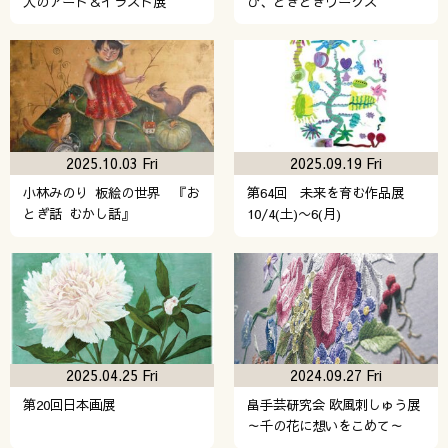
人のアート＆イラスト展
び、ときどきワークス
2025.10.03 Fri
2025.09.19 Fri
小林みのり 板絵の世界 『お
第64回 未来を育む作品展
とぎ話 むかし話』
10/4(土)〜6(月)
2025.04.25 Fri
2024.09.27 Fri
第20回日本画展
畠手芸研究会 欧風刺しゅう展
～千の花に想いをこめて～