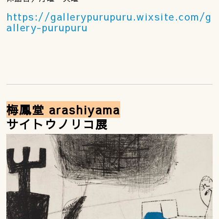
https://gallerypurupuru.wixsite.com/g
allery-purupuru
梅鳳堂 arashiyama
サイトウノリコ展