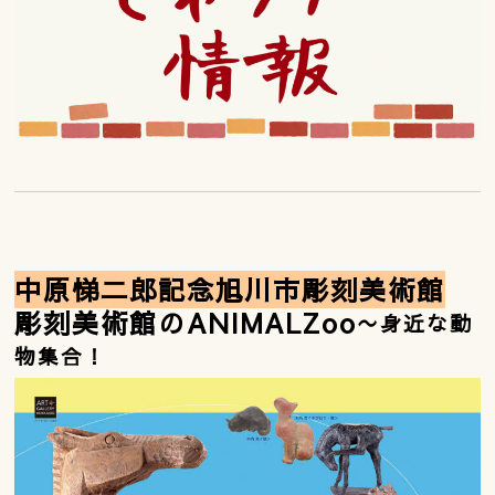
中原悌二郎記念旭川市彫刻美術館
彫刻美術館のANIMALZoo
〜身近な動
物集合！