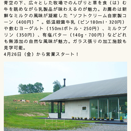
青空の下、広々とした牧場でのんびりと草を食（は）む
牛を眺めながら乳製品が味わえるのが魅力。お薦めは新
鮮なミルクの風味が凝縮した“ソフトクリーム自家製コ
ーン（400円）”。低温殺菌牛乳（ビン180ml・320円）
や飲むヨーグルト（150mlボトル・250円）、ミルクプ
リン（350円）、有塩バター（140g・700円）などどれ
も無添加の自然な風味が魅力。ガラス張りの加工施設も
見学可能。
4月26日（金）から営業スタート！