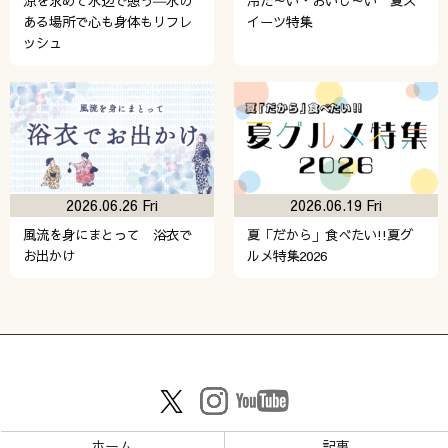
涼を求めて水辺で憩う―水の
冷た～い・おいし～い 夏ス
ある場所で心も身体もリフレ
イーツ特集
ッシュ
2026.06.26 Fri
2026.06.19 Fri
風流を身にまとって 浴衣で
夏「だから」食べたい!!夏グ
お出かけ
ルメ特集2026
ホーム
記事