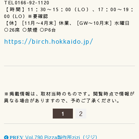
TEL0166-92-1120
【時間】11：30〜15：00（LO）、17：00〜19：
00（LO）※要確認
【休】［11月〜4月末］休業、［GW〜10月末］水曜日
○26席 ○禁煙 ○P6台
https://birch.hokkaido.jp/
※掲載情報は、取材当時のものです。閲覧時点で情報が
異なる場合がありますので、予めご了承ください。
2
1
Vol.790 Pizza製作所zizi（ジジ）
PREV