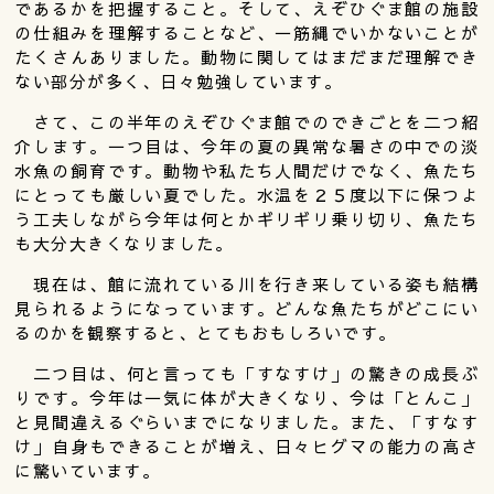
であるかを把握すること。そして、えぞひぐま館の施設
の仕組みを理解することなど、一筋縄でいかないことが
たくさんありました。動物に関してはまだまだ理解でき
ない部分が多く、日々勉強しています。
さて、この半年のえぞひぐま館でのできごとを二つ紹
介します。一つ目は、今年の夏の異常な暑さの中での淡
水魚の飼育です。動物や私たち人間だけでなく、魚たち
にとっても厳しい夏でした。水温を２５度以下に保つよ
う工夫しながら今年は何とかギリギリ乗り切り、魚たち
も大分大きくなりました。
現在は、館に流れている川を行き来している姿も結構
見られるようになっています。どんな魚たちがどこにい
るのかを観察すると、とてもおもしろいです。
二つ目は、何と言っても「すなすけ」の驚きの成長ぶ
りです。今年は一気に体が大きくなり、今は「とんこ」
と見間違えるぐらいまでになりました。また、「すなす
け」自身もできることが増え、日々ヒグマの能力の高さ
に驚いています。