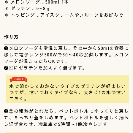
＊ メロンソーダ…500ml 1本
＊ ゼラチン…5〜8ｇ
＊ トッピング…アイスクリームやフルーツをお好みで
作り方
❶メロンソーダを常温に戻し、その中から50mlを容器に
移して電子レンジ500Wで30〜40秒加熱します。メロン
ソーダが温まったらOKです。
❷①にゼラチンを加えよく混ぜます。
水で溶かしておかないタイプのゼラチンが好ましい
ですが、溶いておくタイプなら、大さじ1の水で溶い
ておく。
❸②の粗熱がとれたら、ペットボトルにゆっくりと戻し
て、きっちり蓋をしめます。ペットボトルを優しく揺ら
し混ぜ合わせ、冷蔵庫で5時間〜1晩冷やします。