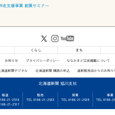
プ伴走支援事業 創業セミナー
ツ
くらし
まち
お知らせ
プライバシーポリシー
ななかまど広告掲載について
北海道新聞デジタル
北海道新聞 購読の申込
道新販売店からのお知ら
北海道新聞 旭川支社
報道
販売
営業
事業
166-21-2516
TEL 0166-21-2533
TEL 0166-21-2539
TEL 0166-2
166-21-2517