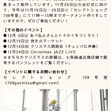
集まって制作しています。11月26日㈯の点灯式に向け
て、今年は11月19日㈯・20日㈰に「セレクトショップ
708号室」にて11時〜15時までオーナメント作りをして
いますので、ぜひご参加ください！
【その他のイベント】
●12月 3日㈯ あべ弘士さんとトナカイをつくろう！
●12月10日㈯ 焚き火マーケット
●12月14日㈬ クリスマス朗読会（チェンバロ伴奏）
●12月24日㈯ Christmas JAZZ LIVE
※まちなかクリスマスの詳細は、七条緑道近隣店舗で配
布するパンフレットをご覧ください。
【イベントに関するお問い合わせ】
セレクトショップ 708号室
（708goshitsu@gmail.com）